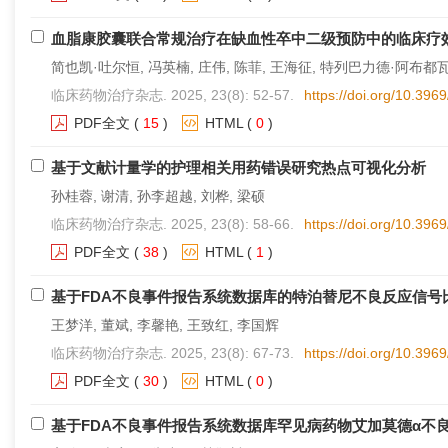
血脂康胶囊联合常规治疗在缺血性卒中二级预防中的临床疗效
简也凯·吐尔恒, 冯英楠, 庄伟, 陈菲, 王海征, 特列巴力德·阿布都
临床药物治疗杂志. 2025, 23(8): 52-57.
https://doi.org/10.396
PDF全文
(
15
)
HTML
(
0
)
基于文献计量学的护理相关用药错误研究热点可视化分析
孙桂蓉, 谢清, 孙李超越, 刘桦, 梁硕
临床药物治疗杂志. 2025, 23(8): 58-66.
https://doi.org/10.396
PDF全文
(
38
)
HTML
(
1
)
基于FDA不良事件报告系统数据库的特泊替尼不良反应信号
王梦洋, 董斌, 李馨艳, 王致红, 李国辉
临床药物治疗杂志. 2025, 23(8): 67-73.
https://doi.org/10.396
PDF全文
(
30
)
HTML
(
0
)
基于FDA不良事件报告系统数据库罕见病药物艾加莫德
α
不