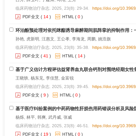
临床药物治疗杂志. 2025, 23(8): 29-34.
https://doi.org/10.396
PDF全文
(
14
)
HTML
(
0
)
环泊酚预处理对依托咪酯诱导麻醉期间肌阵挛的抑制作用：
孙艳, 虎新明, 汪惠文, 王公孝, 李海龙, 周鹏, 姚浩旗
临床药物治疗杂志. 2025, 23(8): 35-38.
https://doi.org/10.396
PDF全文
(
41
)
HTML
(
14
)
基于广义估计方程评估益肾养血丸联合钙剂对围绝经期女性
王晓轶, 杨东见, 李佳慧, 金富锐
临床药物治疗杂志. 2025, 23(8): 39-45.
https://doi.org/10.396
PDF全文
(
9
)
HTML
(
0
)
基于医疗纠纷案例的中药药物性肝损伤用药错误分析及风险
杨烁, 林平, 韩爽, 武丹威, 张威
临床药物治疗杂志. 2025, 23(8): 46-51.
https://doi.org/10.396
PDF全文
(
19
)
HTML
(
0
)