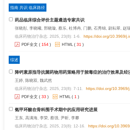
指南 共识 临床路径
药品临床综合评价主题遴选专家共识
张晓彤, 李晓曦, 邢晓璇, 蔡乐, 杜博冉, 门鹏, 石秀锦, 尉耘翠, 赵瑞
临床药物治疗杂志. 2025, 23(8): 1-6.
https://doi.org/10.3969/
PDF全文
(
154
)
HTML
(
31
)
综述
降钙素原指导抗菌药物用药策略用于脓毒症的治疗效果及经
王婷, 陈晓双, 魏武然
临床药物治疗杂志. 2025, 23(8): 7-11.
https://doi.org/10.3969
PDF全文
(
33
)
HTML
(
1
)
氨甲环酸在骨科围手术期中的应用研究进展
王东, 高满海, 李荣, 蔡强, 尹昕, 李攀
临床药物治疗杂志. 2025, 23(8): 12-16.
https://doi.org/10.396