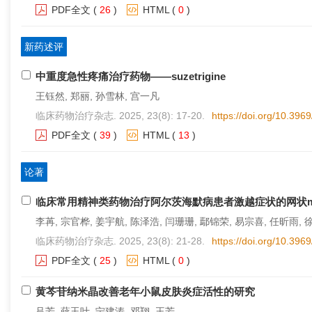
PDF全文
(
26
)
HTML
(
0
)
新药述评
中重度急性疼痛治疗药物——suzetrigine
王钰然, 郑丽, 孙雪林, 宫一凡
临床药物治疗杂志. 2025, 23(8): 17-20.
https://doi.org/10.396
PDF全文
(
39
)
HTML
(
13
)
论著
临床常用精神类药物治疗阿尔茨海默病患者激越症状的网状m
李苒, 宗官桦, 姜宇航, 陈泽浩, 闫珊珊, 鄢锦荣, 易宗喜, 任昕雨, 
临床药物治疗杂志. 2025, 23(8): 21-28.
https://doi.org/10.396
PDF全文
(
25
)
HTML
(
0
)
黄芩苷纳米晶改善老年小鼠皮肤炎症活性的研究
吕芳, 薛玉叶, 宁建涛, 邓翔, 王芳