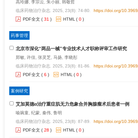
高玲娜, 李宗云, 朱小丽, 韩敬哲
临床药物治疗杂志. 2025, 23(8): 74-80.
https://doi.org/10.396
PDF全文
(
31
)
HTML
(
0
)
药事管理
北京市深化“两品一械”专业技术人才职称评审工作研究
郑敏, 许佳, 张灵芝, 马扬, 李晓彤
临床药物治疗杂志. 2025, 23(8): 81-86.
https://doi.org/10.396
PDF全文
(
6
)
HTML
(
0
)
案例研究
艾加莫德
α
治疗重症肌无力危象合并胸腺瘤术后患者一例
喻琬童, 纪蒙, 秦伟, 鲁明
临床药物治疗杂志. 2025, 23(8): 87-89.
https://doi.org/10.396
PDF全文
(
28
)
HTML
(
0
)