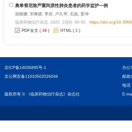
奥希替尼致严重间质性肺炎患者的药学监护一例
游丽娜, 宋琳婧, 李岩, 卢久琴, 石岚, 姜坤
临床药物治疗杂志. 2025, 23(8): 90-92.
https://doi.org/10.396
PDF全文
(
34
)
HTML
(
1
)
京ICP备14035895号-1
办公
京公网安备11010502026046
邮政编
电话：
版权所有 © 《临床药物治疗杂志》杂志社
E-ma